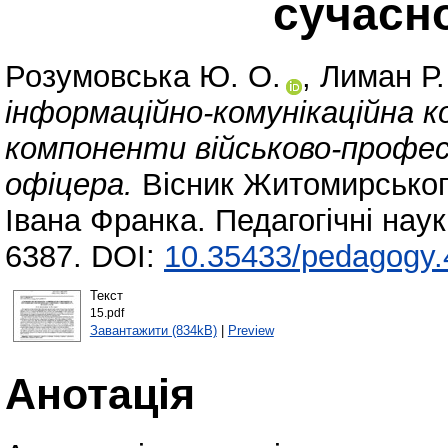
сучасн
Розумовська Ю. О.
,
Лиман Р.
інформаційно-комунікаційна 
компоненти військово-профес
офіцера.
Вісник Житомирського
Івана Франка. Педагогічні нау
6387. DOI:
10.35433/pedagogy.
Текст
15.pdf
Завантажити (834kB)
|
Preview
Анотація