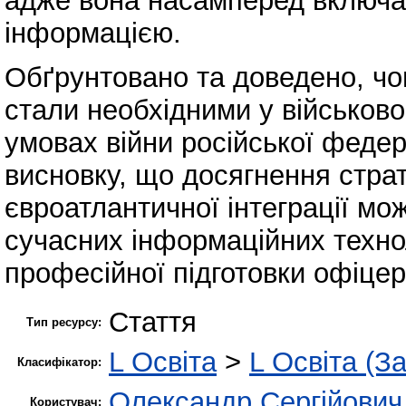
адже вона насамперед включає
інформацією.
Обґрунтовано та доведено, чо
стали необхідними у військово
умовах війни російської федер
висновку, що досягнення стра
євроатлантичної інтеграції м
сучасних інформаційних технол
професійної підготовки офіцер
Стаття
Тип ресурсу:
L Освіта
>
L Освіта (З
Класифікатор:
Олександр Сергійович
Користувач: