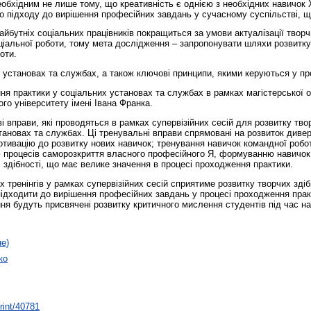
обхідним не лише тому, що креативність є однією з необхідних навичок X
о підходу до вирішення професійних завдань у сучасному суспільстві, 
айбутніх соціальних працівників покращиться за умови актуалізації творч
оціальної роботи, тому мета дослідження – запропонувати шляхи розвитку
оти.
установах та службах, а також ключові принципи, якими керуються у проц
ня практики у соціальних установах та службах в рамках магістерської о
го університету імені Івана Франка.
ові вправи, які проводяться в рамках супервізійних сесій для розвитку тв
становах та службах. Ці тренувальні вправи спрямовані на розвиток диве
ивацію до розвитку нових навичок; тренування навичок командної робот
ю процесів саморозкриття власного професійного Я, формуванню навичок
і здібності, що має велике значення в процесі проходження практики.
тренінгів у рамках супервізійних сесій сприятиме розвитку творчих здіб
ідходити до вирішення професійних завдань у процесі проходження прак
я будуть присвячені розвитку критичного мислення студентів під час н
не)
ко
print/40781