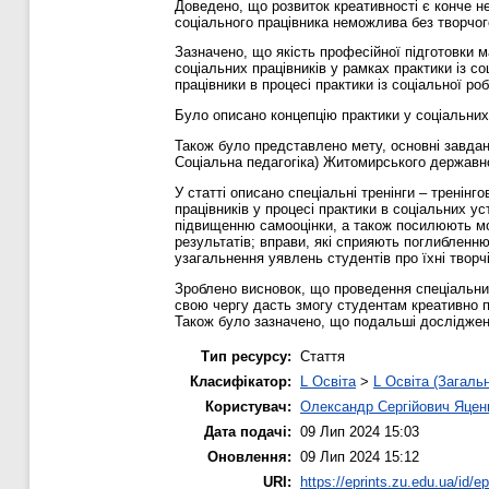
Доведено, що розвиток креативності є конче не
соціального працівника неможлива без творчог
Зазначено, що якість професійної підготовки м
соціальних працівників у рамках практики із с
працівники в процесі практики із соціальної роб
Було описано концепцію практики у соціальних 
Також було представлено мету, основні завдан
Соціальна педагогіка) Житомирського державно
У статті описано спеціальні тренінги – тренінг
працівників у процесі практики в соціальних у
підвищенню самооцінки, а також посилюють мот
результатів; вправи, які сприяють поглибленн
узагальнення уявлень студентів про їхні творч
Зроблено висновок, що проведення спеціальних 
свою чергу дасть змогу студентам креативно п
Також було зазначено, що подальші дослідженн
Тип ресурсу:
Стаття
Класифікатор:
L Освіта
>
L Освіта (Загаль
Користувач:
Олександр Сергійович Яцен
Дата подачі:
09 Лип 2024 15:03
Оновлення:
09 Лип 2024 15:12
URI:
https://eprints.zu.edu.ua/id/e