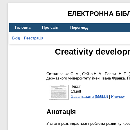
ЕЛЕКТРОННА БІБ
Головна
Про сайт
Перегляд
Вхід
Реєстрація
Creativity develop
Ситняківська С. М.
,
Сейко Н. А.
,
Павлик Н. П.
(
державного університету імені Івана Франка. П
Текст
13.pdf
Завантажити (558kB)
|
Preview
Анотація
У статті розглядається проблема розвитку креа