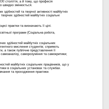
XI століття, а й тому, що професія
що швидко змінюється.
их здібностей та творчої активності майбутніх
 творчих здібностей майбутніх соціальні
есі практки та визначають її цілі.
світньої програми (Соціальна робота,
орчих здібностей майбутніх соціальних
ргентного мислення студентів; сприяють
и, а також публічне представлення її
 самоаналізу, саморозуміння та самокритики;
ностей майбутніх соціальних працівників, що у
тики в соціальних установах та службах.
авчання та проходження практики.