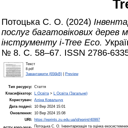
Tr
Потоцька С. О.
(2024)
Інвента
послуг багатовікових дерев 
інструменту і-Tree Eco.
Украї
№ 8. С. 58–67. ISSN 2786-6335
Текст
8.pdf
Завантажити (656kB)
|
Preview
Тип ресурсу:
Стаття
Класифікатор:
L Освіта
>
L Освіта (Загальне)
Користувач:
Аліна Ковальчук
Дата подачі:
10 Вер 2024 15:01
Оновлення:
10 Вер 2024 15:08
URI:
https://eprints.zu.edu.ua/id/eprint/40997
Потоцька С. О.
Інвентаризація та оцінка екосистемних