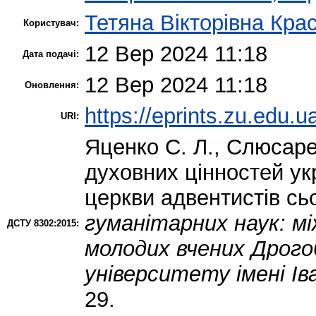
Тетяна Вікторівна Кра
Користувач:
12 Вер 2024 11:18
Дата подачі:
12 Вер 2024 11:18
Оновлення:
https://eprints.zu.edu.u
URI:
Яценко С. Л.
,
Слюсаре
духовних цінностей укр
церкви адвентистів сь
гуманітарних наук: мі
ДСТУ 8302:2015:
молодих вчених Дрого
університету імені І
29.