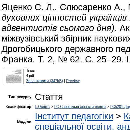
Яценко С. Л.
,
Слюсаренко А.
,
духовних цінностей українців 
адвентистів сьомого дня).
Ак
міжвузівський збірник науков
Дрогобицького державного педа
Франка. Т. 2, № 62. С. 25–29.
Текст
4.pdf
Завантажити (347kB)
|
Preview
Стаття
Тип ресурсу:
Класифікатор:
L Освіта
>
LC Спеціальні аспекти освіти
>
LC5201 Дод
Інститут педагогіки
>
К
Відділи:
спеціальної освіти, ан