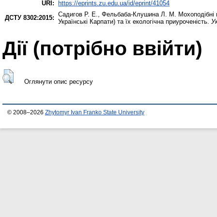
URI:
https://eprints.zu.edu.ua/id/eprint/41054
Садигов Р. Е.
,
Фельбаба-Клушина Л. М.
Мохоподібні г
ДСТУ 8302:2015:
Українські Карпати) та їх екологічна приуроченість.
У
Дії ​​(потрібно ввійти)
Оглянути опис ресурсу
© 2008–2026
Zhytomyr Ivan Franko State University