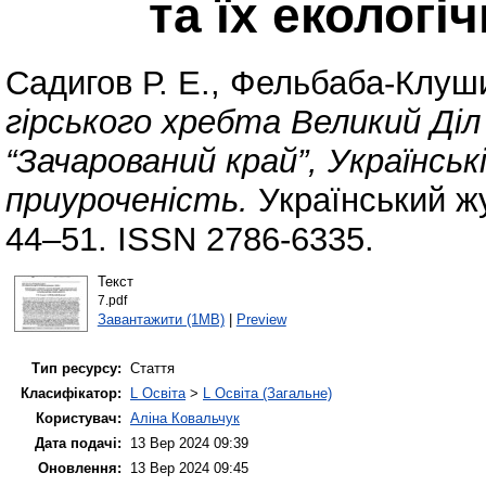
та їх екологі
Садигов Р. Е.
,
Фельбаба-Клуши
гірського хребта Великий Діл
“Зачарований край”, Українськ
приуроченість.
Український ж
44–51. ISSN 2786-6335.
Текст
7.pdf
Завантажити (1MB)
|
Preview
Тип ресурсу:
Стаття
Класифікатор:
L Освіта
>
L Освіта (Загальне)
Користувач:
Аліна Ковальчук
Дата подачі:
13 Вер 2024 09:39
Оновлення:
13 Вер 2024 09:45