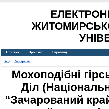
ЕЛЕКТРОН
ЖИТОМИРСЬК
УНІВ
Головна
Про сайт
Перегляд
Вхід
Реєстрація
Мохоподібні гірс
Діл (Національ
“Зачарований край