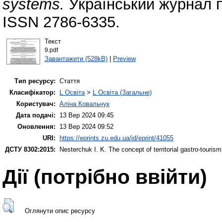
systems.
Український журнал п
ISSN 2786-6335.
Текст
9.pdf
Завантажити (528kB)
|
Preview
Тип ресурсу:
Стаття
Класифікатор:
L Освіта
>
L Освіта (Загальне)
Користувач:
Аліна Ковальчук
Дата подачі:
13 Вер 2024 09:45
Оновлення:
13 Вер 2024 09:52
URI:
https://eprints.zu.edu.ua/id/eprint/41055
ДСТУ 8302:2015:
Nesterchuk I. K.
The concept of territorial gastro-touri
Дії ​​(потрібно ввійти)
Оглянути опис ресурсу