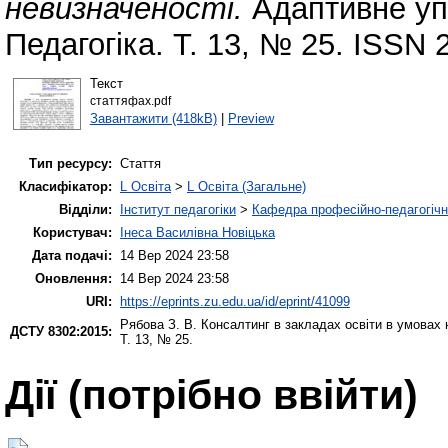
невизначеності.
Адаптивне упр
Педагогіка. Т. 13, № 25. ISSN 
Текст
статтяфах.pdf
Завантажити (418kB)
|
Preview
Тип ресурсу:
Стаття
Класифікатор:
L Освіта
>
L Освіта (Загальне)
Відділи:
Інститут педагогіки
>
Кафедра професійно-педагогічної
Користувач:
Інеса Василівна Новіцька
Дата подачі:
14 Вер 2024 23:58
Оновлення:
14 Вер 2024 23:58
URI:
https://eprints.zu.edu.ua/id/eprint/41099
Рябова З. В.
Консалтинг в закладах освіти в умовах 
ДСТУ 8302:2015:
Т. 13, № 25.
Дії ​​(потрібно ввійти)