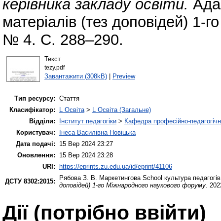
керівника закладу освіти.
Адап
матеріалів (тез доповідей) 1-
№ 4. С. 288–290.
Текст
tezy.pdf
Завантажити (308kB)
|
Preview
Тип ресурсу:
Стаття
Класифікатор:
L Освіта
>
L Освіта (Загальне)
Відділи:
Інститут педагогіки
>
Кафедра професійно-педагогічної
Користувач:
Інеса Василівна Новіцька
Дата подачі:
15 Вер 2024 23:27
Оновлення:
15 Вер 2024 23:28
URI:
https://eprints.zu.edu.ua/id/eprint/41106
Рябова З. В.
Маркетингова School культура педагогів 
ДСТУ 8302:2015:
доповідей) 1-го Міжнародного наукового форуму
. 202
Дії ​​(потрібно ввійти)