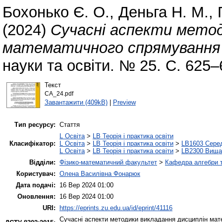
Бохонько Є. О.
,
Деньга Н. М.
,
(2024)
Сучасні аспекти метод
математичного спрямування
науки та освіти. № 25. С. 625
Текст
СА_24.pdf
Завантажити (409kB)
|
Preview
Тип ресурсу:
Стаття
L Освіта
>
LB Теорія і практика освіти
Класифікатор:
L Освіта
>
LB Теорія і практика освіти
>
LB1603 Серед
L Освіта
>
LB Теорія і практика освіти
>
LB2300 Вища 
Відділи:
Фізико-математичний факультет
>
Кафедра алгебри т
Користувач:
Олена Василівна Фонарюк
Дата подачі:
16 Вер 2024 01:00
Оновлення:
16 Вер 2024 01:00
URI:
https://eprints.zu.edu.ua/id/eprint/41116
Сучасні аспекти методики викладання дисциплін мате