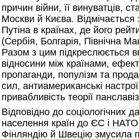
причин війни, її винуватців, с
Москви й Києва. Відмічається
Путіна в країнах, де його рейт
(Сербія, Болгарія, Північна М
Разом з цим підкреслюється в
відносини між країнами, ефект
пропаганди, популізм та прода
сил, антиамериканські настрої
привабливість теорії панславі
Відповідно до соціологічних д
населення країн до ЄС і НАТО 
Фінляндію й Швецію змусила п