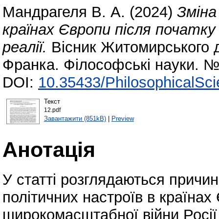
Мандрагеля В. А.
(2024)
Зміна
країнах Європи після початку
реалії.
Вісник Житомирського д
Франка. Філософські науки. № 
DOI:
10.35433/PhilosophicalSci
Текст
12.pdf
Завантажити (851kB)
|
Preview
Анотація
У статті розглядаються причини
політичних настроїв в країнах
широкомасштабної війни Росії