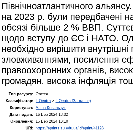
Північноатлантичного альянсу.
на 2023 р. були передбачені н
обсязі більше 2 % ВВП. Суттє
щодо вступу до ЄС і НАТО. Од
необхідно вирішити внутрішні 
зловживаннями, посилення ефе
правоохоронних органів, висок
громадян, висока інфляція то
Тип ресурсу:
Стаття
Класифікатор:
L Освіта
>
L Освіта (Загальне)
Користувач:
Аліна Ковальчук
Дата подачі:
16 Вер 2024 13:02
Оновлення:
16 Вер 2024 13:10
URI:
https://eprints.zu.edu.ua/id/eprint/41128