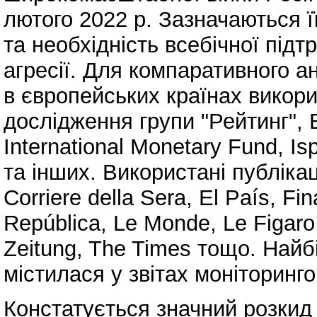
лютого 2022 р. Зазначаються ї
та необхідність всебічної підт
агресії. Для компаративного а
в європейських країнах викори
дослідження групи "Рейтинг", B
International Monetary Fund, Is
та інших. Використані публікаці
Corriere della Sera, El País, F
República, Le Monde, Le Figar
Zeitung, The Times тощо. Най
містилася у звітах моніторинг
Констатується значний розкид 