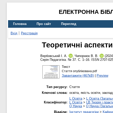
ЕЛЕКТРОННА БІБ
Головна
Про сайт
Перегляд
Вхід
Реєстрація
Теоретичні аспекти
Вербовський І. А.
,
Чипорнюк В. В.
(2024
Серія Педагогіка. № 37. С. 1–16. ISSN 2707-02
Текст
Стаття опублікована.pdf
Завантажити (467kB)
|
Preview
Тип ресурсу:
Стаття
Ключові слова:
освіта, якість освіти, закла
L Освіта
>
L Освіта (Загаль
Класифікатор:
L Освіта
>
LB Теорія і практ
Q Наука
>
Q Наука (Загальн
Відділи:
Інститут педагогіки
>
Кафедр