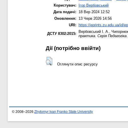
Користувач:
Ігор Вербовський
Дата подачі:
18 Вер 2024 12:52
Оновлення:
13 Черв 2026 14:56
URI:
https://eprints.zu.edu.ua/id/e
Вербовський І. А.
,
Чипорнюк
ДСТУ 8302:2015:
практика. Серія Педагогіка
Дії ​​(потрібно ввійти)
Оглянути опис ресурсу
© 2008–2026
Zhytomyr Ivan Franko State University