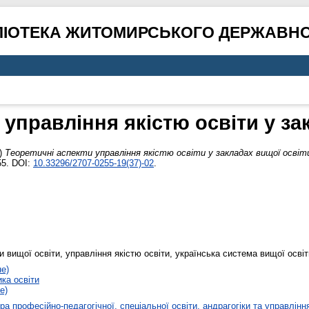
ЛІОТЕКА ЖИТОМИРСЬКОГО ДЕРЖАВНО
 управління якістю освіти у за
)
Теоретичні аспекти управління якістю освіти у закладах вищої освіт
55. DOI:
10.33296/2707-0255-19(37)-02
.
ди вищої освіти, управління якістю освіти, українська система вищої освіт
не)
ика освіти
е)
а професійно-педагогічної, спеціальної освіти, андрагогіки та управлінн