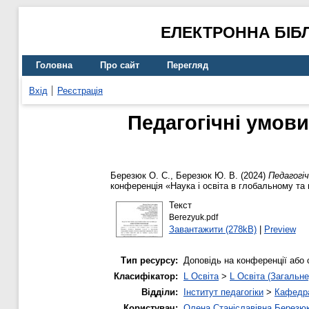
ЕЛЕКТРОННА БІБ
Головна
Про сайт
Перегляд
Вхід
Реєстрація
Педагогічні умови
Березюк О. С.
,
Березюк Ю. В.
(2024)
Педагогіч
конференція «Наука і освіта в глобальному та 
Текст
Berezyuk.pdf
Завантажити (278kB)
|
Preview
Тип ресурсу:
Доповідь на конференції або 
Класифікатор:
L Освіта
>
L Освіта (Загальне
Відділи:
Інститут педагогіки
>
Кафедра
Користувач:
Олена Станіславівна Березю