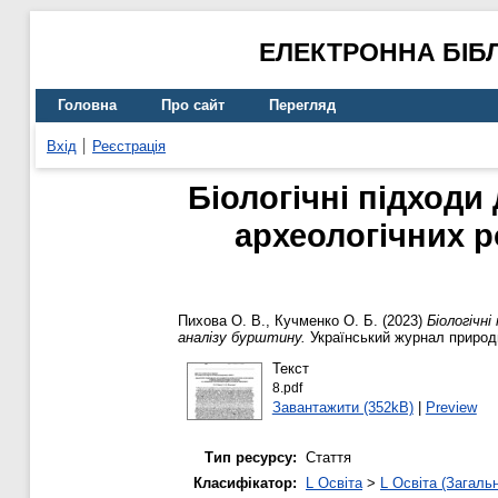
ЕЛЕКТРОННА БІБ
Головна
Про сайт
Перегляд
Вхід
Реєстрація
Біологічні підходи
археологічних р
Пихова О. В.
,
Кучменко О. Б.
(2023)
Біологічні
аналізу бурштину.
Український журнал природн
Текст
8.pdf
Завантажити (352kB)
|
Preview
Тип ресурсу:
Стаття
Класифікатор:
L Освіта
>
L Освіта (Загаль