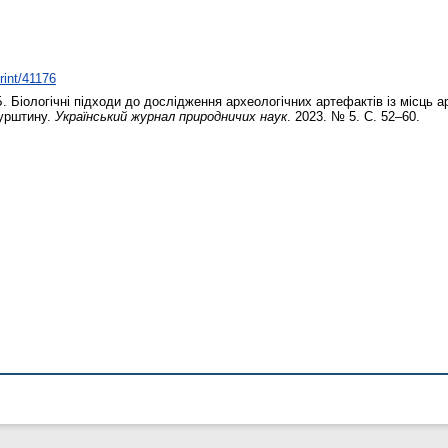
print/41176
Б.
Біологічні підходи до дослідження археологічних артефактів із місць а
бурштину.
Український журнал природничих наук
. 2023. № 5. С. 52–60.