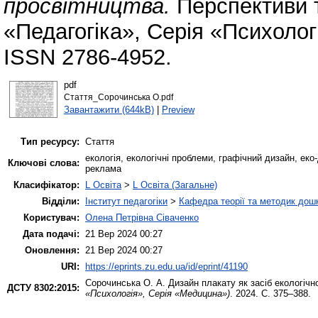
просвітництва.
Перспективи т
«Педагогіка», Серія «Психолог
ISSN 2786-4952.
pdf
Стаття_Сорочинська О.pdf
Завантажити (644kB)
|
Preview
Тип ресурсу:
Стаття
екологія, екологічні проблеми, графічний дизайн, еко
Ключові слова:
реклама
Класифікатор:
L Освіта
>
L Освіта (Загальне)
Відділи:
Інститут педагогіки
>
Кафедра теорії та методик дошк
Користувач:
Олена Петрівна Сіваченко
Дата подачі:
21 Вер 2024 00:27
Оновлення:
21 Вер 2024 00:27
URI:
https://eprints.zu.edu.ua/id/eprint/41190
Сорочинська О. А.
Дизайн плакату як засіб екологічн
ДСТУ 8302:2015:
«Психологія», Серія «Медицина»)
. 2024. С. 375–388.