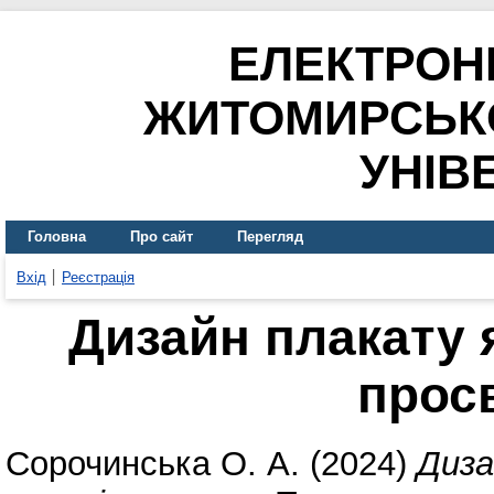
ЕЛЕКТРОН
ЖИТОМИРСЬК
УНІВ
Головна
Про сайт
Перегляд
Вхід
Реєстрація
Дизайн плакату я
прос
Сорочинська О. А.
(2024)
Диза