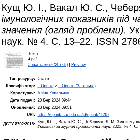
Кущ Ю. І.
,
Вакал Ю. С.
,
Чебер
імунологічних показників під 
значення (огляд проблеми).
Ук
наук. № 4. С. 13–22. ISSN 278
Текст
4.pdf
Завантажити (287kB)
|
Preview
Тип ресурсу:
Стаття
Класифікатор:
L Освіта
>
L Освіта (Загальне)
Користувач:
Аліна Ковальчук
Дата подачі:
23 Вер 2024 09:44
Оновлення:
23 Вер 2024 09:51
URI:
https://eprints.zu.edu.ua/id/eprint/41207
Кущ Ю. І.
,
Вакал Ю. С.
,
Чеберячко Л. М.
Зміни імунол
ДСТУ 8302:2015:
Український журнал природничих наук
. 2023. № 4. С.