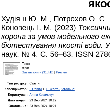
яко
Худіяш Ю. М.
,
Потрохов О. С.
Коновець І. М.
(2023)
Токсични
коропа за умов модельного ек
біотестування якості води.
У
наук. № 4. С. 56–63. ISSN 278
Текст
9.pdf
Завантажити (315kB)
|
Preview
Тип ресурсу:
Стаття
Класифікатор:
L Освіта
>
L Освіта (Загальне)
Користувач:
Аліна Ковальчук
Дата подачі:
23 Вер 2024 10:19
Оновлення:
23 Вер 2024 10:21