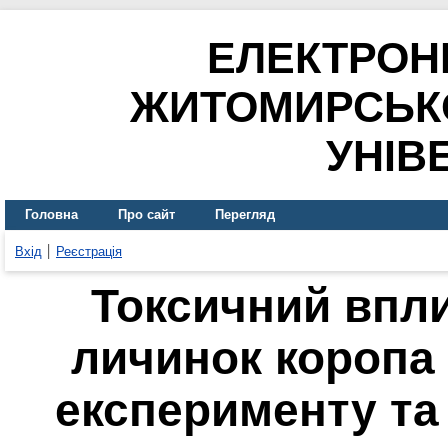
ЕЛЕКТРОН
ЖИТОМИРСЬК
УНІВ
Головна
Про сайт
Перегляд
Вхід
Реєстрація
Токсичний впл
личинок коропа
експерименту та 