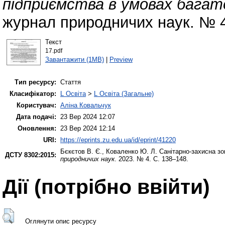
підприємства в умовах багато
журнал природничих наук. № 4
Текст
17.pdf
Завантажити (1MB)
|
Preview
Тип ресурсу:
Стаття
Класифікатор:
L Освіта
>
L Освіта (Загальне)
Користувач:
Аліна Ковальчук
Дата подачі:
23 Вер 2024 12:07
Оновлення:
23 Вер 2024 12:14
URI:
https://eprints.zu.edu.ua/id/eprint/41220
Бєкєтов В. Є.
,
Коваленко Ю. Л.
Санітарно-захисна зо
ДСТУ 8302:2015:
природничих наук
. 2023. № 4. С. 138–148.
Дії ​​(потрібно ввійти)
Оглянути опис ресурсу