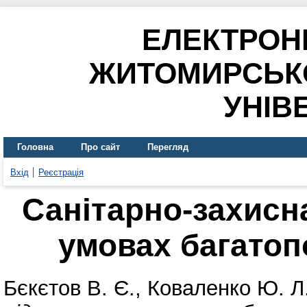
ЕЛЕКТРОН
ЖИТОМИРСЬК
УНІВ
Головна
Про сайт
Перегляд
Вхід
Реєстрація
Санітарно-захисн
умовах багатоп
Бєкєтов В. Є.
,
Коваленко Ю. Л