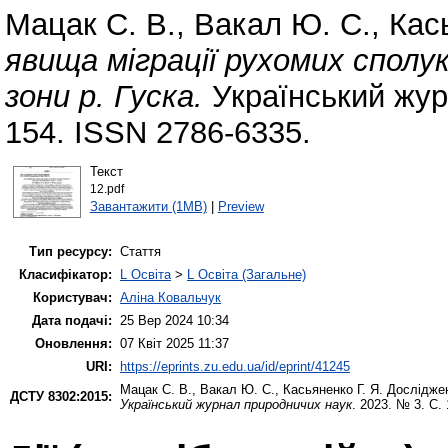
Мацак С. В.
,
Вакал Ю. С.
,
Кас
явища міграції рухомих сполу
зони р. Гуска.
Український жур
154. ISSN 2786-6335.
Текст
12.pdf
Завантажити (1MB)
|
Preview
Тип ресурсу:
Стаття
Класифікатор:
L Освіта
>
L Освіта (Загальне)
Користувач:
Аліна Ковальчук
Дата подачі:
25 Вер 2024 10:34
Оновлення:
07 Квіт 2025 11:37
URI:
https://eprints.zu.edu.ua/id/eprint/41245
Мацак С. В.
,
Вакал Ю. С.
,
Касьяненко Г. Я.
Досліджен
ДСТУ 8302:2015:
Український журнал природничих наук
. 2023. № 3. С.