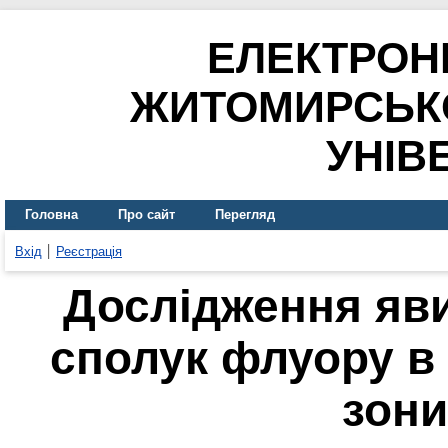
ЕЛЕКТРОН
ЖИТОМИРСЬК
УНІВ
Головна
Про сайт
Перегляд
Вхід
Реєстрація
Дослідження яви
сполук флуору в
зони