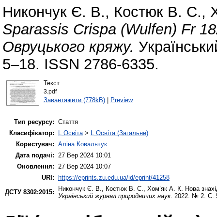
Никончук Є. В.
,
Костюк В. С.
,
Sparassis Crispa (Wulfen) Fr 
Овруцького кряжу.
Українськи
5–18. ISSN 2786-6335.
Текст
3.pdf
Завантажити (778kB)
|
Preview
Тип ресурсу:
Стаття
Класифікатор:
L Освіта
>
L Освіта (Загальне)
Користувач:
Аліна Ковальчук
Дата подачі:
27 Вер 2024 10:01
Оновлення:
27 Вер 2024 10:07
URI:
https://eprints.zu.edu.ua/id/eprint/41258
Никончук Є. В.
,
Костюк В. С.
,
Хом’як А. К.
Нова знахід
ДСТУ 8302:2015:
Український журнал природничих наук
. 2022. № 2. С. 