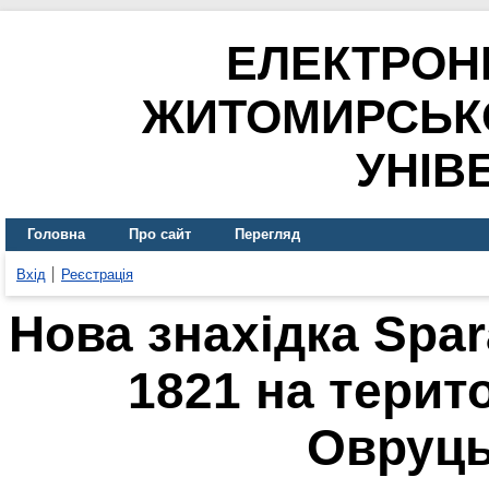
ЕЛЕКТРОН
ЖИТОМИРСЬК
УНІВ
Головна
Про сайт
Перегляд
Вхід
Реєстрація
Нова знахідка Spara
1821 на терит
Овруць