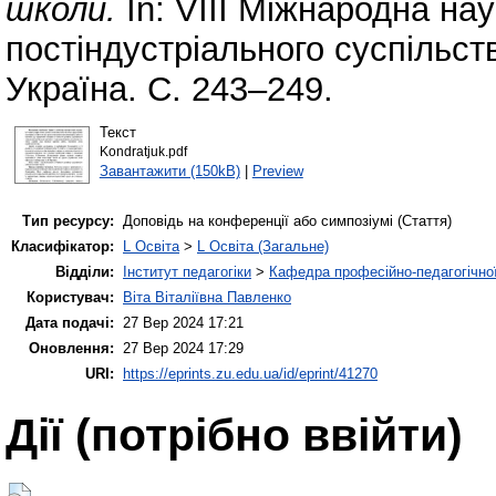
школи.
In: VIII Міжнародна на
постіндустріального суспільств
Україна. С. 243–249.
Текст
Kondratjuk.pdf
Завантажити (150kB)
|
Preview
Тип ресурсу:
Доповідь на конференції або симпозіумі (Стаття)
Класифікатор:
L Освіта
>
L Освіта (Загальне)
Відділи:
Інститут педагогіки
>
Кафедра професійно-педагогічної,
Користувач:
Віта Віталіївна Павленко
Дата подачі:
27 Вер 2024 17:21
Оновлення:
27 Вер 2024 17:29
URI:
https://eprints.zu.edu.ua/id/eprint/41270
Дії ​​(потрібно ввійти)