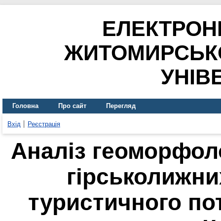
ЕЛЕКТРОН
ЖИТОМИРСЬК
УНІВ
Головна
Про сайт
Перегляд
Вхід
Реєстрація
Аналіз геоморфол
гірськолижни
туристичного по