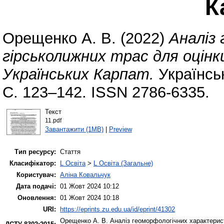
К
Орещенко А. В.
(2022)
Аналіз
гірськолижних трас для оцін
Українських Карпат.
Українсь
С. 123–142. ISSN 2786-6335.
Текст
11.pdf
Завантажити (1MB)
|
Preview
Тип ресурсу:
Стаття
Класифікатор:
L Освіта
>
L Освіта (Загальне)
Користувач:
Аліна Ковальчук
Дата подачі:
01 Жовт 2024 10:12
Оновлення:
01 Жовт 2024 10:18
URI:
https://eprints.zu.edu.ua/id/eprint/41302
Орещенко А. В.
Аналіз геоморфологічних характерист