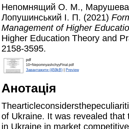
Непомнящий О. М.
,
Марушева 
Лопушинський І. П.
(2021)
Form
Management of Higher Educatio
Higher Education Theory and Pr
2158-3595.
pdf
10+NepomnyashchyyFinal.pdf
Завантажити (459kB)
|
Preview
Анотація
Thearticleconsidersthepeculiar
of Ukraine. It was revealed that
in Ukraine in market competitive