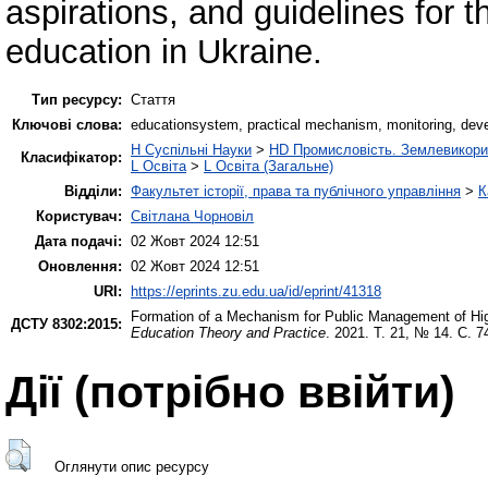
aspirations, and guidelines for 
education in Ukraine.
Тип ресурсу:
Стаття
Ключові слова:
educationsystem, practical mechanism, monitoring, deve
H Суспільні Науки
>
HD Промисловість. Землевикори
Класифікатор:
L Освіта
>
L Освіта (Загальне)
Відділи:
Факультет історії, права та публічного управління
>
К
Користувач:
Світлана Чорновіл
Дата подачі:
02 Жовт 2024 12:51
Оновлення:
02 Жовт 2024 12:51
URI:
https://eprints.zu.edu.ua/id/eprint/41318
Formation of a Mechanism for Public Management of Hi
ДСТУ 8302:2015:
Education Theory and Practice
. 2021. Т. 21, № 14. С. 7
Дії ​​(потрібно ввійти)
Оглянути опис ресурсу