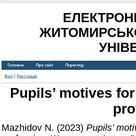
ЕЛЕКТРОН
ЖИТОМИРСЬК
УНІВ
Головна
Про сайт
Перегляд
Вхід
Реєстрація
Pupils’ motives fo
pro
Mazhidov N.
(2023)
Pupils’ mot