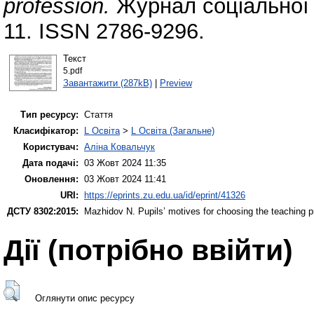
profession.
Журнал соціальної т
11. ISSN 2786-9296.
Текст
5.pdf
Завантажити (287kB)
|
Preview
Тип ресурсу:
Стаття
Класифікатор:
L Освіта
>
L Освіта (Загальне)
Користувач:
Аліна Ковальчук
Дата подачі:
03 Жовт 2024 11:35
Оновлення:
03 Жовт 2024 11:41
URI:
https://eprints.zu.edu.ua/id/eprint/41326
ДСТУ 8302:2015:
Mazhidov N.
Pupils’ motives for choosing the teaching 
Дії ​​(потрібно ввійти)
Оглянути опис ресурсу