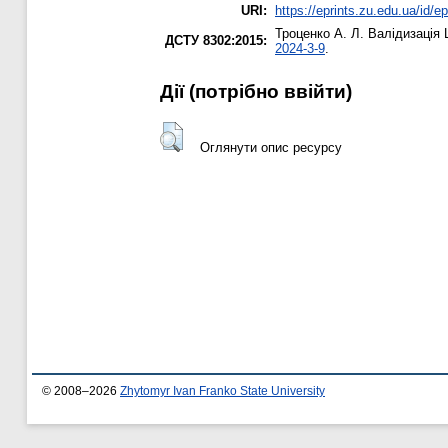
URI:
https://eprints.zu.edu.ua/id/e
Троценко А. Л.
Валідизація 
ДСТУ 8302:2015:
2024-3-9
.
Дії ​​(потрібно ввійти)
Оглянути опис ресурсу
© 2008–2026
Zhytomyr Ivan Franko State University