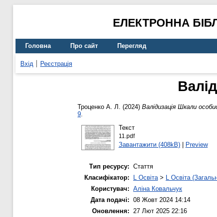
ЕЛЕКТРОННА БІБ
Головна
Про сайт
Перегляд
Вхід
Реєстрація
Валід
Троценко А. Л.
(2024)
Валідизація Шкали особис
9
.
Текст
11.pdf
Завантажити (408kB)
|
Preview
Тип ресурсу:
Стаття
Класифікатор:
L Освіта
>
L Освіта (Загаль
Користувач:
Аліна Ковальчук
Дата подачі:
08 Жовт 2024 14:14
Оновлення:
27 Лют 2025 22:16