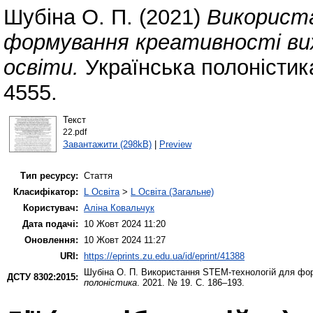
Шубіна О. П.
(2021)
Використ
формування креативності вих
освіти.
Українська полоністик
4555.
Текст
22.pdf
Завантажити (298kB)
|
Preview
Тип ресурсу:
Стаття
Класифікатор:
L Освіта
>
L Освіта (Загальне)
Користувач:
Аліна Ковальчук
Дата подачі:
10 Жовт 2024 11:20
Оновлення:
10 Жовт 2024 11:27
URI:
https://eprints.zu.edu.ua/id/eprint/41388
Шубіна О. П.
Використання STEM-технологій для форм
ДСТУ 8302:2015:
полоністика
. 2021. № 19. С. 186–193.