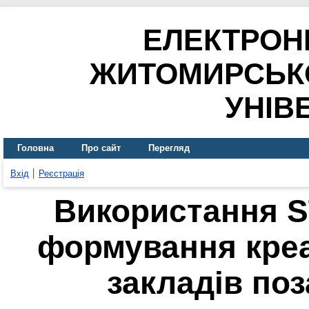
ЕЛЕКТРОН
ЖИТОМИРСЬК
УНІВ
Головна
Про сайт
Перегляд
Вхід
Реєстрація
Використання S
формування креа
закладів поз