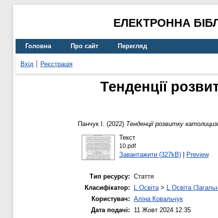
ЕЛЕКТРОННА БІБ
Головна
Про сайт
Перегляд
Вхід
Реєстрація
Тенденції розви
Панчук І.
(2022)
Тенденції розвитку католициз
Текст
10.pdf
Завантажити (327kB)
|
Preview
Тип ресурсу:
Стаття
Класифікатор:
L Освіта
>
L Освіта (Загаль
Користувач:
Аліна Ковальчук
Дата подачі:
11 Жовт 2024 12:35