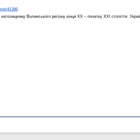
print/41396
 католицизму Волинського регіону кінця ХХ – початку ХХІ століття.
Украї