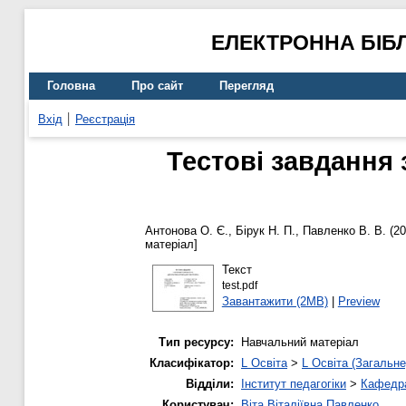
ЕЛЕКТРОННА БІБ
Головна
Про сайт
Перегляд
Вхід
Реєстрація
Тестові завдання
Антонова О. Є.
,
Бірук Н. П.
,
Павленко В. В.
(20
матеріал]
Текст
test.pdf
Завантажити (2MB)
|
Preview
Тип ресурсу:
Навчальний матеріал
Класифікатор:
L Освіта
>
L Освіта (Загальне
Відділи:
Інститут педагогіки
>
Кафедра
Користувач:
Віта Віталіївна Павленко