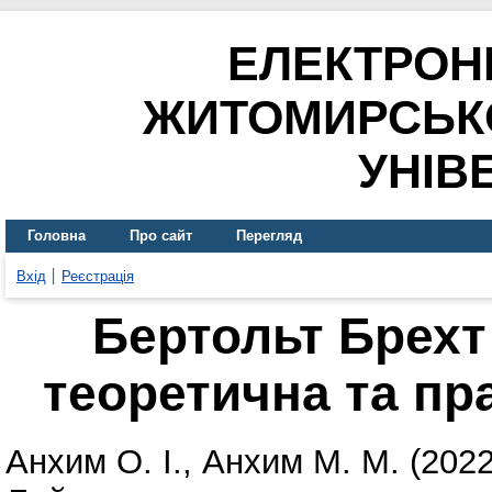
ЕЛЕКТРОН
ЖИТОМИРСЬК
УНІВ
Головна
Про сайт
Перегляд
Вхід
Реєстрація
Бертольт Брехт
теоретична та пр
Анхим О. І.
,
Анхим М. М.
(202