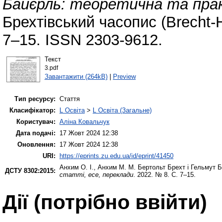
Байєрль: теоретична та пра
Брехтівський часопис (Brecht-H
7–15. ISSN 2303-9612.
Текст
3.pdf
Завантажити (264kB)
|
Preview
Тип ресурсу:
Стаття
Класифікатор:
L Освіта
>
L Освіта (Загальне)
Користувач:
Аліна Ковальчук
Дата подачі:
17 Жовт 2024 12:38
Оновлення:
17 Жовт 2024 12:38
URI:
https://eprints.zu.edu.ua/id/eprint/41450
Анхим О. І.
,
Анхим М. М.
Бертольт Брехт і Гельмут Б
ДСТУ 8302:2015:
статті, есе, переклади
. 2022. № 8. С. 7–15.
Дії ​​(потрібно ввійти)