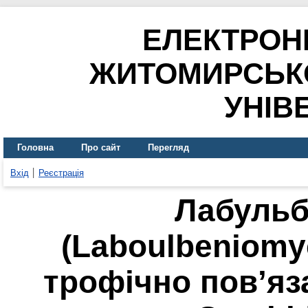
ЕЛЕКТРОН
ЖИТОМИРСЬК
УНІВ
Головна
Про сайт
Перегляд
Вхід
Реєстрація
Лабульб
(Laboulbeniomy
трофічно пов’яз