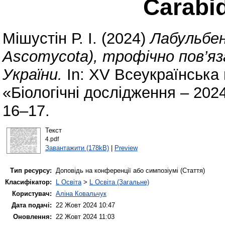
Carabi
Мішустін Р. І.
(2024)
Лабульбен
Ascomycota), трофічно пов’яз
України.
In: XV Всеукраїнська
«Біологічні дослідження – 202
16–17.
Текст
4.pdf
Завантажити (178kB)
|
Preview
Тип ресурсу:
Доповідь на конференції або симпозіумі (Стаття)
Класифікатор:
L Освіта
>
L Освіта (Загальне)
Користувач:
Аліна Ковальчук
Дата подачі:
22 Жовт 2024 10:47
Оновлення:
22 Жовт 2024 11:03