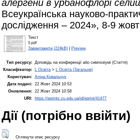
алергени в урбанофлорі сели
Всеукраїнська науково-практи
дослідження – 2024», 8-9 жовт
Текст
5.pdf
Завантажити (224kB)
|
Preview
Тип ресурсу:
Доповідь на конференції або симпозіумі (Стаття)
Класифікатор:
L Освіта
>
L Освіта (Загальне)
Користувач:
Аліна Ковальчук
Дата подачі:
22 Жовт 2024 10:53
Оновлення:
22 Жовт 2024 10:58
URI:
https://eprints.zu.edu.ua/id/eprint/41477
Дії ​​(потрібно ввійти)
Оглянути опис ресурсу