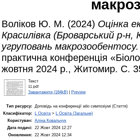
макро
Воліков Ю. М.
(2024)
Оцінка е
Красилівка (Броварський р-н, 
угруповань макрозообентосу.
практична конференція «Біолог
жовтня 2024 р., Житомир. С. 3
Текст
11.pdf
Завантажити (184kB)
|
Preview
Тип ресурсу:
Доповідь на конференції або симпозіумі (Стаття)
Класифікатор:
L Освіта
>
L Освіта (Загальне)
Користувач:
Аліна Ковальчук
Дата подачі:
22 Жовт 2024 12:27
Оновлення:
22 Жовт 2024 12:34