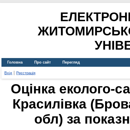
ЕЛЕКТРОН
ЖИТОМИРСЬК
УНІВ
Головна
Про сайт
Перегляд
Вхід
Реєстрація
Оцінка еколого-са
Красилівка (Бров
обл) за показ