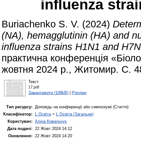
influenza str
Buriachenko S. V.
(2024)
Determ
(NA), hemagglutinin (HA) and nu
influenza strains H1N1 and H7N
практична конференція «Біолог
жовтня 2024 р., Житомир. С. 4
Текст
17.pdf
Завантажити (108kB)
|
Preview
Тип ресурсу:
Доповідь на конференції або симпозіумі (Стаття)
Класифікатор:
L Освіта
>
L Освіта (Загальне)
Користувач:
Аліна Ковальчук
Дата подачі:
22 Жовт 2024 14:12
Оновлення:
22 Жовт 2024 14:20