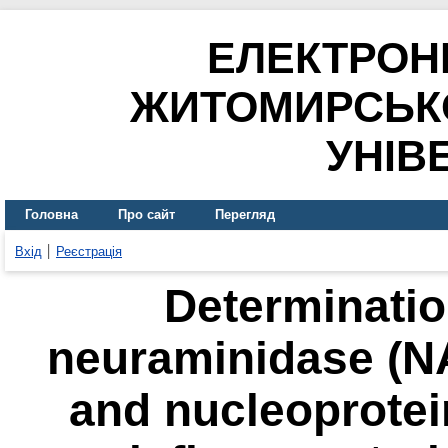
ЕЛЕКТРОН
ЖИТОМИРСЬК
УНІВ
Головна
Про сайт
Перегляд
Вхід
Реєстрація
Determination
neuraminidase (NA
and nucleoprotei