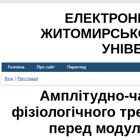
ЕЛЕКТРОН
ЖИТОМИРСЬК
УНІВ
Головна
Про сайт
Перегляд
Вхід
Реєстрація
Амплітудно-ч
фізіологічного тр
перед моду