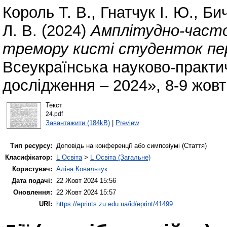
Король Т. В.
,
Гнатчук І. Ю.
,
Бич
Л. В.
(2024)
Амплітудно-часто
тремору кисті студенток пе
Всеукраїнська науково-практи
дослідження – 2024», 8-9 жовт
Текст
24.pdf
Завантажити (184kB)
|
Preview
Тип ресурсу:
Доповідь на конференції або симпозіумі (Стаття)
Класифікатор:
L Освіта
>
L Освіта (Загальне)
Користувач:
Аліна Ковальчук
Дата подачі:
22 Жовт 2024 15:56
Оновлення:
22 Жовт 2024 15:57
URI:
https://eprints.zu.edu.ua/id/eprint/41499