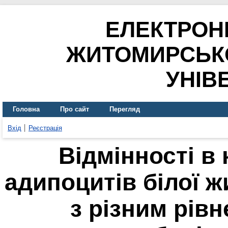
ЕЛЕКТРОН
ЖИТОМИРСЬК
УНІВ
Головна
Про сайт
Перегляд
Вхід
Реєстрація
Відмінності в 
адипоцитів білої ж
з різним рів