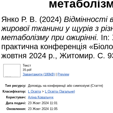
метаболізм
Янко Р. В.
(2024)
Відмінності в
жирової тканини у щурів з рі
метаболізму при ожирінні.
In:
практична конференція «Біолог
жовтня 2024 р., Житомир. С. 9
Текст
35.pdf
Завантажити (180kB)
|
Preview
Тип ресурсу:
Доповідь на конференції або симпозіумі (Стаття)
Класифікатор:
L Освіта
>
L Освіта (Загальне)
Користувач:
Аліна Ковальчук
Дата подачі:
23 Жовт 2024 11:01
Оновлення:
23 Жовт 2024 11:05