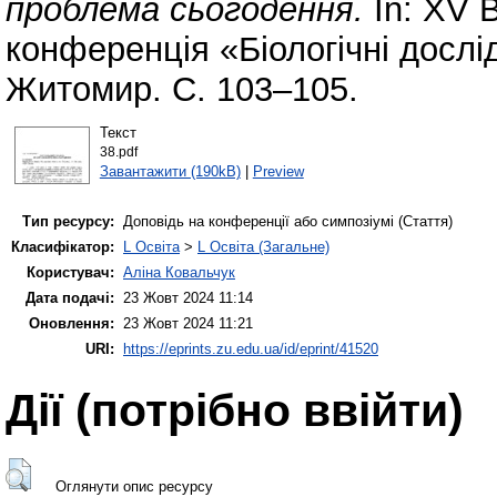
проблема сьогодення.
In: XV 
конференція «Біологічні дослі
Житомир. С. 103–105.
Текст
38.pdf
Завантажити (190kB)
|
Preview
Тип ресурсу:
Доповідь на конференції або симпозіумі (Стаття)
Класифікатор:
L Освіта
>
L Освіта (Загальне)
Користувач:
Аліна Ковальчук
Дата подачі:
23 Жовт 2024 11:14
Оновлення:
23 Жовт 2024 11:21
URI:
https://eprints.zu.edu.ua/id/eprint/41520
Дії ​​(потрібно ввійти)
Оглянути опис ресурсу