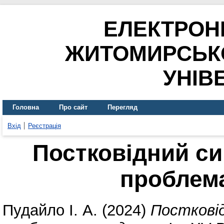
ЕЛЕКТРОН
ЖИТОМИРСЬК
УНІВ
Головна
Про сайт
Перегляд
Вхід
Реєстрація
Постковідний си
проблем
Пудайло І. А.
(2024)
Постковід