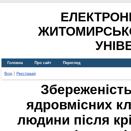
ЕЛЕКТРОН
ЖИТОМИРСЬК
УНІВ
Головна
Про сайт
Перегляд
Вхід
Реєстрація
Збереженість
ядровмісних кл
людини після кр