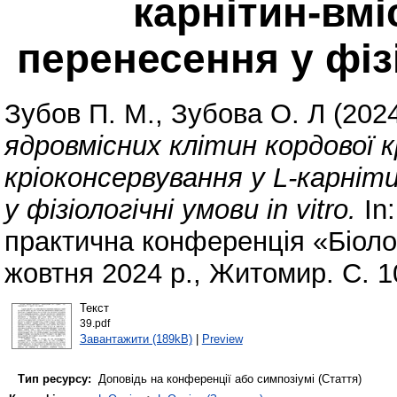
карнітин-вмі
перенесення у фізі
Зубов П. М.
,
Зубова О. Л
(202
ядровмісних клітин кордової к
кріоконсервування у L-карніт
у фізіологічні умови in vitro.
In
практична конференція «Біолог
жовтня 2024 р., Житомир. С. 1
Текст
39.pdf
Завантажити (189kB)
|
Preview
Тип ресурсу:
Доповідь на конференції або симпозіумі (Стаття)