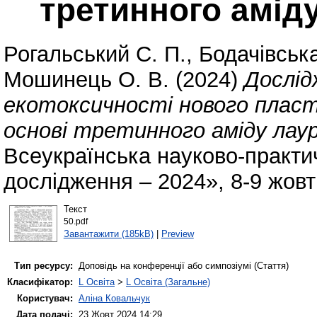
третинного амід
Рогальський С. П.
,
Бодачівськ
Мошинець О. В.
(2024)
Дослід
екотоксичності нового пласт
основі третинного аміду лаур
Всеукраїнська науково-практи
дослідження – 2024», 8-9 жовт
Текст
50.pdf
Завантажити (185kB)
|
Preview
Тип ресурсу:
Доповідь на конференції або симпозіумі (Стаття)
Класифікатор:
L Освіта
>
L Освіта (Загальне)
Користувач:
Аліна Ковальчук
Дата подачі:
23 Жовт 2024 14:29