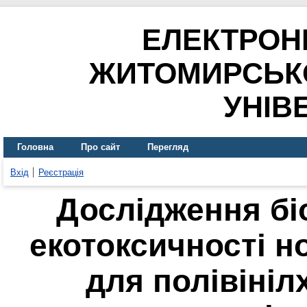
ЕЛЕКТРОН
ЖИТОМИРСЬК
УНІВ
Головна
Про сайт
Перегляд
Вхід
Реєстрація
Дослідження бі
екотоксичності н
для полівініл