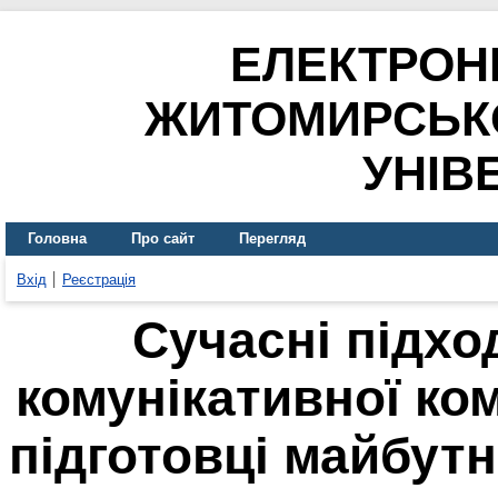
ЕЛЕКТРОН
ЖИТОМИРСЬК
УНІВ
Головна
Про сайт
Перегляд
Вхід
Реєстрація
Сучасні підх
комунікативної ко
підготовці майбутн