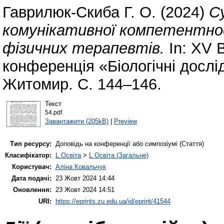
Гаврилюк-Скиба Г. О.
(2024)
С
комунікативної компетентнос
фізичних терапевтів.
In: XV 
конференція «Біологічні дослі
Житомир. С. 144–146.
Текст
54.pdf
Завантажити (205kB)
|
Preview
Тип ресурсу:
Доповідь на конференції або симпозіумі (Стаття)
Класифікатор:
L Освіта
>
L Освіта (Загальне)
Користувач:
Аліна Ковальчук
Дата подачі:
23 Жовт 2024 14:44
Оновлення:
23 Жовт 2024 14:51
URI:
https://eprints.zu.edu.ua/id/eprint/41544