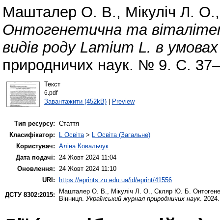
Машталер О. В.
,
Мікуліч Л. О.
Онтогенетична та віталіте
видів роду Lamium L. в умовах
природничих наук. № 9. С. 37–
Текст
6.pdf
Завантажити (452kB)
|
Preview
Тип ресурсу:
Стаття
Класифікатор:
L Освіта
>
L Освіта (Загальне)
Користувач:
Аліна Ковальчук
Дата подачі:
24 Жовт 2024 11:04
Оновлення:
24 Жовт 2024 11:10
URI:
https://eprints.zu.edu.ua/id/eprint/41556
Машталер О. В.
,
Мікуліч Л. О.
,
Скляр Ю. Б.
Онтогенет
ДСТУ 8302:2015:
Вінниця.
Український журнал природничих наук
. 2024