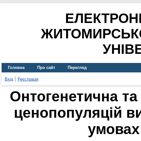
ЕЛЕКТРОН
ЖИТОМИРСЬК
УНІВ
Головна
Про сайт
Перегляд
Вхід
Реєстрація
Онтогенетична та 
ценопопуляцій ви
умовах