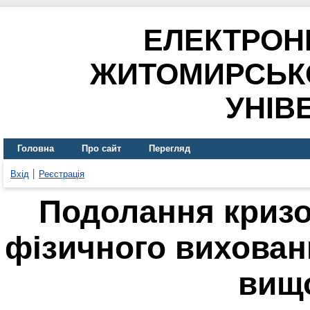
ЕЛЕКТРОН
ЖИТОМИРСЬК
УНІВ
Головна
Про сайт
Перегляд
Вхід
Реєстрація
Подолання кризо
фізичного вихован
вищо