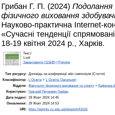
Грибан Г. П.
(2024)
Подолання 
фізичного виховання здобувачі
Науково-практична Internet-к
«Сучасні тенденції спрямован
18-19 квітня 2024 р., Харків.
Текст
1.pdf
Завантажити (115kB)
|
Preview
Тип ресурсу:
Доповідь на конференції або симпозіумі (Стаття)
Класифікатор:
L Освіта
>
L Освіта (Загальне)
Відділи:
Факультет фізичного виховання та спорту
>
Кафедра ф
Користувач:
Григорій Петрович Грибан
Дата подачі:
29 Жовт 2024 14:45
Оновлення:
29 Жовт 2024 14:53
URI:
https://eprints.zu.edu.ua/id/eprint/41616