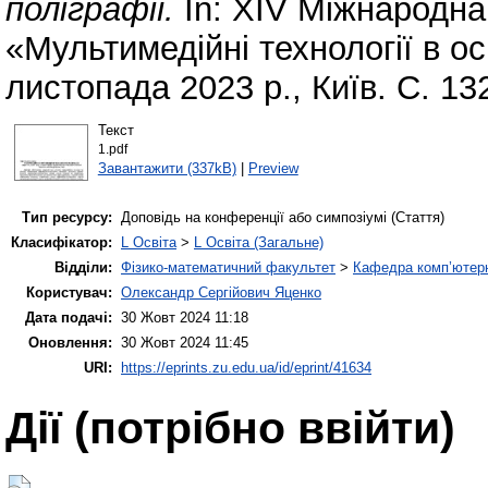
поліграфії.
In: XIV Міжнародна
«Мультимедійні технології в ос
листопада 2023 р., Київ. С. 13
Текст
1.pdf
Завантажити (337kB)
|
Preview
Тип ресурсу:
Доповідь на конференції або симпозіумі (Стаття)
Класифікатор:
L Освіта
>
L Освіта (Загальне)
Відділи:
Фізико-математичний факультет
>
Кафедра комп’ютерн
Користувач:
Олександр Сергійович Яценко
Дата подачі:
30 Жовт 2024 11:18
Оновлення:
30 Жовт 2024 11:45
URI:
https://eprints.zu.edu.ua/id/eprint/41634
Дії ​​(потрібно ввійти)