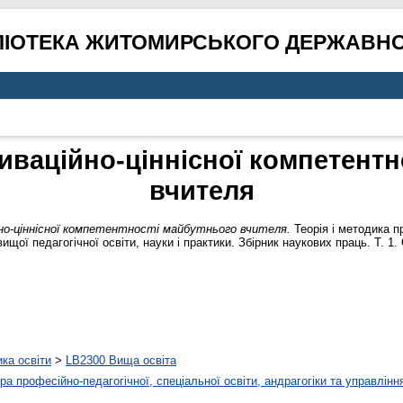
ЛІОТЕКА ЖИТОМИРСЬКОГО ДЕРЖАВНО
ваційно-ціннісної компетентн
вчителя
о-ціннісної компетентності майбутнього вчителя.
Теорія і методика п
щої педагогічної освіти, науки і практики. Збірник наукових праць. Т. 1. 
ика освіти
>
LB2300 Вища освіта
а професійно-педагогічної, спеціальної освіти, андрагогіки та управлінн