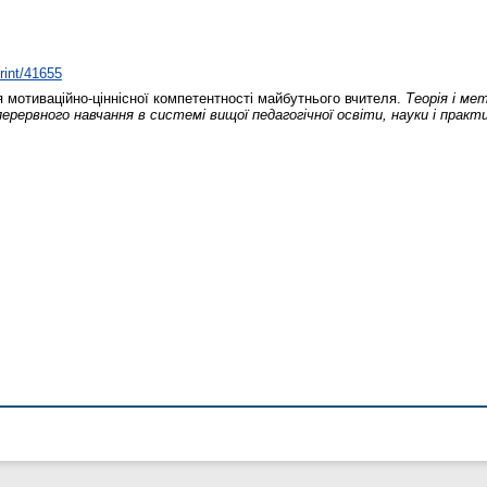
print/41655
мотиваційно-ціннісної компетентності майбутнього вчителя.
Теорія і ме
ерервного навчання в системі вищої педагогічної освіти, науки і практи