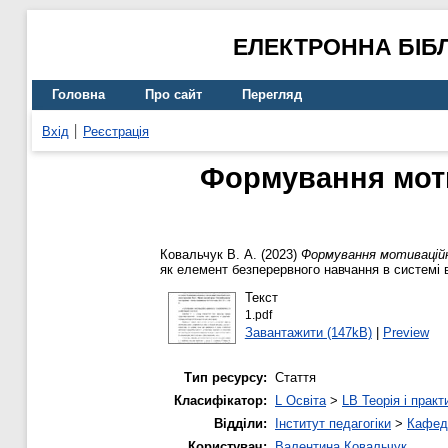
ЕЛЕКТРОННА БІБ
Головна
Про сайт
Перегляд
Вхід
Реєстрація
Формування моти
Ковальчук В. А.
(2023)
Формування мотиваційн
як елемент безперервного навчання в системі ви
Текст
1.pdf
Завантажити (147kB)
|
Preview
Тип ресурсу:
Стаття
Класифікатор:
L Освіта
>
LB Теорія і практ
Відділи:
Інститут педагогіки
>
Кафедр
Користувач:
Валентина Ковальчук