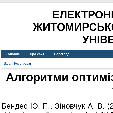
ЕЛЕКТРОН
ЖИТОМИРСЬК
УНІВ
Головна
Про сайт
Перегляд
Вхід
Реєстрація
Алгоритми оптиміз
Бендес Ю. П.
,
Зіновчук А. В.
(