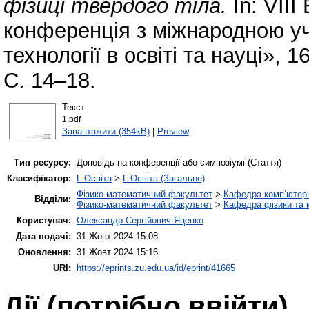
фізиці твердого тіла.
In: VІІ
конференція з міжнародною уч
технології в освіті та науці»,
С. 14–18.
Текст
1.pdf
Завантажити (354kB)
|
Preview
Тип ресурсу:
Доповідь на конференції або симпозіумі (Стаття)
Класифікатор:
L Освіта
>
L Освіта (Загальне)
Фізико-математичний факультет
>
Кафедра комп’ютерн
Відділи:
Фізико-математичний факультет
>
Кафедра фізики та м
Користувач:
Олександр Сергійович Яценко
Дата подачі:
31 Жовт 2024 15:08
Оновлення:
31 Жовт 2024 15:16
URI:
https://eprints.zu.edu.ua/id/eprint/41665
Дії ​​(потрібно ввійти)