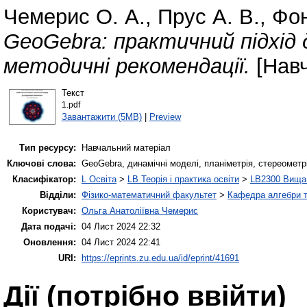
Чемерис О. А.
,
Прус А. В.
,
Фон
GeoGebra: практичний підхід 
методичні рекомендації.
[Навч
Текст
1.pdf
Завантажити (5MB)
|
Preview
Тип ресурсу:
Навчальний матеріал
Ключові слова:
GeoGebra, динамічні моделі, планіметрія, стереометрі
Класифікатор:
L Освіта
>
LB Теорія і практика освіти
>
LB2300 Вища 
Відділи:
Фізико-математичний факультет
>
Кафедра алгебри т
Користувач:
Ольга Анатоліївна Чемерис
Дата подачі:
04 Лист 2024 22:32
Оновлення:
04 Лист 2024 22:41
URI:
https://eprints.zu.edu.ua/id/eprint/41691
Дії ​​(потрібно ввійти)