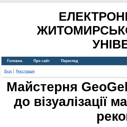
ЕЛЕКТРОН
ЖИТОМИРСЬК
УНІВ
Головна
Про сайт
Перегляд
Вхід
Реєстрація
Майстерня GeoGeb
до візуалізації м
реко