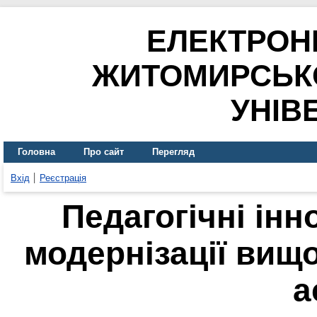
ЕЛЕКТРОН
ЖИТОМИРСЬК
УНІВ
Головна
Про сайт
Перегляд
Вхід
Реєстрація
Педагогічні інн
модернізації вищо
а