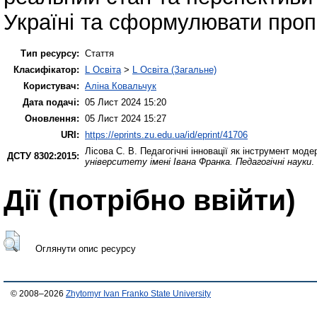
Україні та сформулювати проп
Тип ресурсу:
Стаття
Класифікатор:
L Освіта
>
L Освіта (Загальне)
Користувач:
Аліна Ковальчук
Дата подачі:
05 Лист 2024 15:20
Оновлення:
05 Лист 2024 15:27
URI:
https://eprints.zu.edu.ua/id/eprint/41706
Лісова С. В.
Педагогічні інновації як інструмент моде
ДСТУ 8302:2015:
університету імені Івана Франка. Педагогічні науки
.
Дії ​​(потрібно ввійти)
Оглянути опис ресурсу
© 2008–2026
Zhytomyr Ivan Franko State University