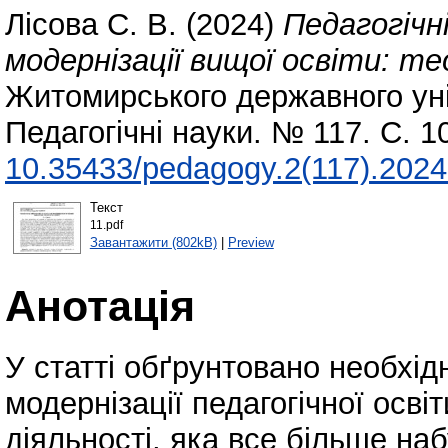
Лісова С. В.
(2024)
Педагогічн
модернізації вищої освіти: т
Житомирського державного уні
Педагогічні науки. № 117. С. 
10.35433/pedagogy.2(117).2024
Текст
11.pdf
Завантажити (802kB)
|
Preview
Анотація
У статті обґрунтовано необхід
модернізації педагогічної осві
діяльності, яка все більше наб