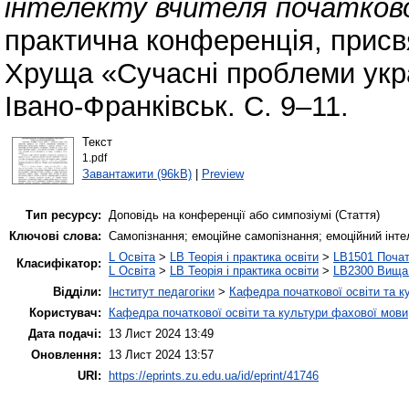
інтелекту вчителя початково
практична конференція, присв
Хруща «Сучасні проблеми украї
Івано-Франківськ. С. 9–11.
Текст
1.pdf
Завантажити (96kB)
|
Preview
Тип ресурсу:
Доповідь на конференції або симпозіумі (Стаття)
Ключові слова:
Самопізнання; емоційне самопізнання; емоційний інте
L Освіта
>
LB Теорія і практика освіти
>
LB1501 Почат
Класифікатор:
L Освіта
>
LB Теорія і практика освіти
>
LB2300 Вища 
Відділи:
Інститут педагогіки
>
Кафедра початкової освіти та к
Користувач:
Кафедра початкової освіти та культури фахової мови
Дата подачі:
13 Лист 2024 13:49
Оновлення:
13 Лист 2024 13:57
URI:
https://eprints.zu.edu.ua/id/eprint/41746