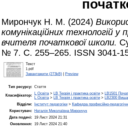
початк
Мирончук Н. М.
(2024)
Викори
комунікаційних технологій у 
вчителя початкової школи.
Су
№ 7. С. 255–265. ISSN 3041-1
Текст
1.pdf
Завантажити (273kB)
|
Preview
Тип ресурсу:
Стаття
L Освіта
>
LB Теорія і практика освіти
>
LB1501 Почат
Класифікатор:
L Освіта
>
LB Теорія і практика освіти
>
LB2300 Вища 
Відділи:
Інститут педагогіки
>
Кафедра професійно-педагогічної
Користувач:
Наталія Миколаївна Мирончук
Дата подачі:
19 Лист 2024 21:31
Оновлення:
19 Лист 2024 21:40