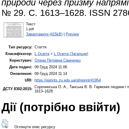
природи через призму напрямі
№ 29. С. 1613–1628. ISSN 278
Текст
1.pdf
Завантажити (415kB)
|
Preview
Тип ресурсу:
Стаття
Класифікатор:
L Освіта
>
L Освіта (Загальне)
Користувач:
Олена Петрівна Сіваченко
Дата подачі:
09 Груд 2024 11:06
Оновлення:
09 Груд 2024 11:14
URI:
https://eprints.zu.edu.ua/id/eprint/41954
Сорочинська О. А.
,
Танська В. В.
Гармонія людини і 
ДСТУ 8302:2015:
1613–1628.
Дії ​​(потрібно ввійти)
Оглянути опис ресурсу