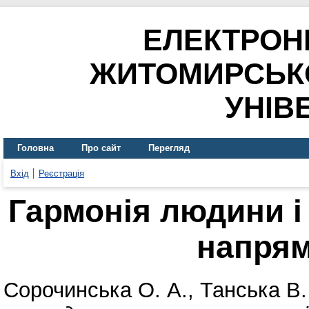
ЕЛЕКТРОН
ЖИТОМИРСЬК
УНІВ
Головна
Про сайт
Перегляд
Вхід
Реєстрація
Гармонія людини і
напрям
Сорочинська О. А.
,
Танська В.