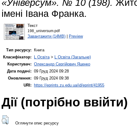
«Універсум». № 10 (198).
Жито
імені Івана Франка.
Текст
198_universum.pdf
Завантажити (14MB)
|
Preview
Тип ресурсу:
Книга
Класифікатор:
L Освіта
>
L Освіта (Загальне)
Користувач:
Олександр Сергійович Яценко
Дата подачі:
09 Груд 2024 09:28
Оновлення:
09 Груд 2024 09:38
URI:
https://eprints.zu.edu.ua/id/eprint/41955
Дії ​​(потрібно ввійти)
Оглянути опис ресурсу