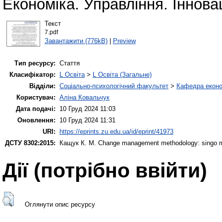
Економіка. Управління. Іннова
Текст
7.pdf
Завантажити (776kB)
|
Preview
Тип ресурсу:
Стаття
Класифікатор:
L Освіта
>
L Освіта (Загальне)
Відділи:
Соціально-психологічний факультет
>
Кафедра еконо
Користувач:
Аліна Ковальчук
Дата подачі:
10 Груд 2024 11:03
Оновлення:
10 Груд 2024 11:31
URI:
https://eprints.zu.edu.ua/id/eprint/41973
ДСТУ 8302:2015:
Кащук К. М.
Change management methodology: singo 
Дії ​​(потрібно ввійти)
Оглянути опис ресурсу