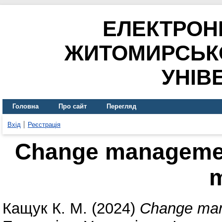
ЕЛЕКТРОН
ЖИТОМИРСЬК
УНІВ
Головна
Про сайт
Перегляд
Вхід
Реєстрація
Change managemen
Кащук К. М.
(2024)
Change man